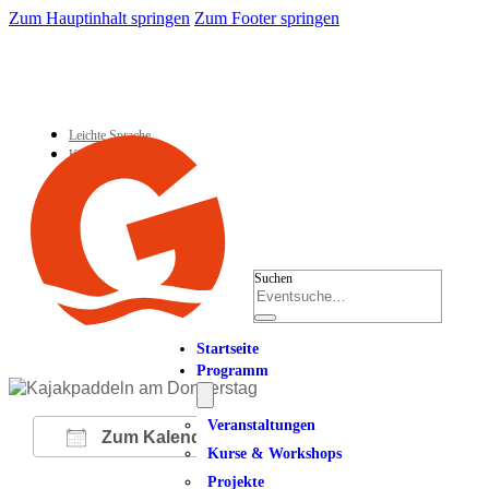
Zum Hauptinhalt springen
Zum Footer springen
Leichte Sprache
Kontakt
Suchen
Startseite
Programm
Veranstaltungen
Zum Kalender hinzufügen
Kurse & Workshops
Projekte
ICS herunterladen
Google Kalender
iCalendar
Office 365
Outlook Live