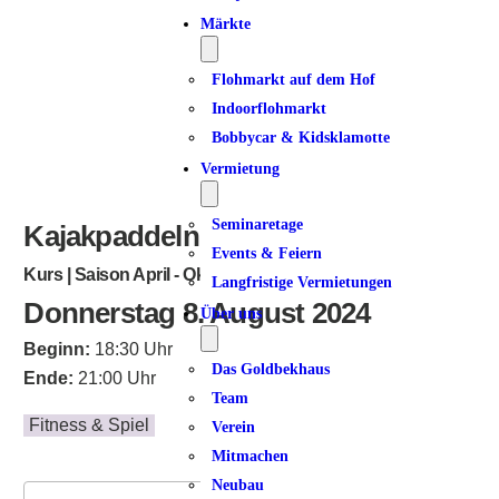
Märkte
Flohmarkt auf dem Hof
Indoorflohmarkt
Bobbycar & Kidsklamotte
Vermietung
Seminaretage
Kajakpaddeln am Donnerstag
Events & Feiern
Kurs | Saison April - Oktober
Langfristige Vermietungen
Donnerstag 8. August 2024
Über uns
Beginn:
18:30 Uhr
Das Goldbekhaus
Ende:
21:00 Uhr
Team
Fitness & Spiel
Verein
Mitmachen
Neubau