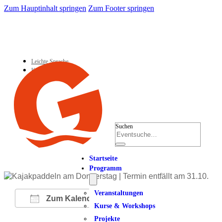
Zum Hauptinhalt springen
Zum Footer springen
Leichte Sprache
Kontakt
Suchen
Startseite
Programm
Veranstaltungen
Zum Kalender hinzufügen
Kurse & Workshops
Projekte
ICS herunterladen
Google Kalender
iCalendar
Office 365
Outlook Live