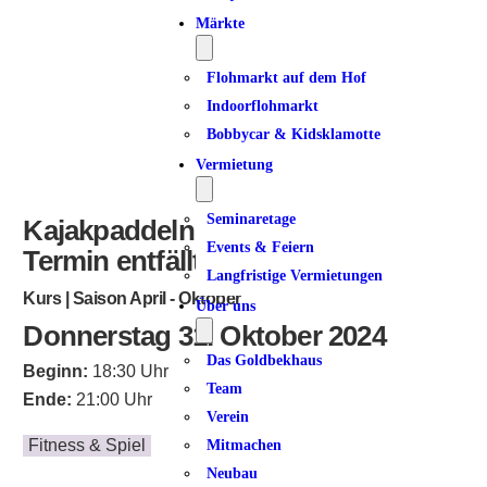
Märkte
Flohmarkt auf dem Hof
Indoorflohmarkt
Bobbycar & Kidsklamotte
Vermietung
Seminaretage
Kajakpaddeln am Donnerstag |
Events & Feiern
Termin entfällt am 31.10.
Langfristige Vermietungen
Kurs | Saison April - Oktober
Über uns
Donnerstag 31. Oktober 2024
Das Goldbekhaus
Beginn:
18:30 Uhr
Team
Ende:
21:00 Uhr
Verein
Fitness & Spiel
Mitmachen
Neubau