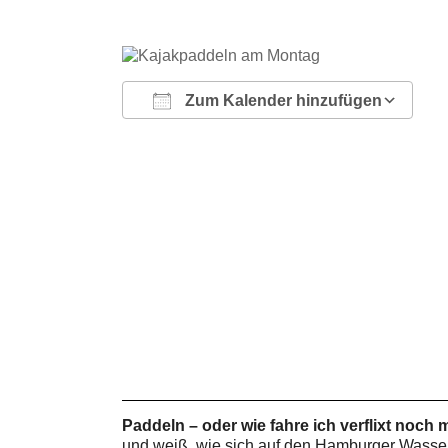
Zum Kalender hinzufügen
ICS herunterladen
Google Kalender
iCalendar
Office 365
Outlook Live
Paddeln – oder wie fahre ich verflixt noch
und weiß, wie sich auf den Hamburger Wasser