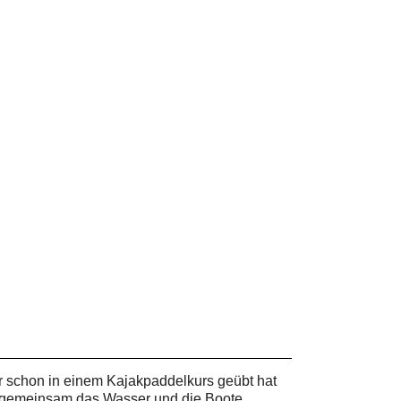
 schon in einem Kajakpaddelkurs geübt hat
en gemeinsam das Wasser und die Boote