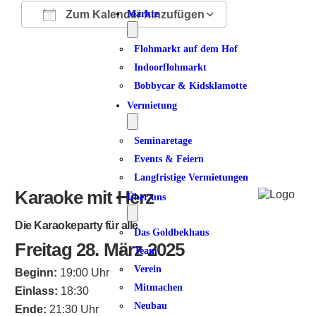
Zum Kalender hinzufügen
Märkte
ICS herunterladen
Google Kalender
iCalendar
Office 365
Outlook Live
Flohmarkt auf dem Hof
Indoorflohmarkt
Bobbycar & Kidsklamotte
Vermietung
Seminaretage
Events & Feiern
Langfristige Vermietungen
Karaoke mit Herz
Über uns
Die Karaokeparty für alle
Das Goldbekhaus
Freitag 28. März 2025
Team
Verein
Beginn:
19:00 Uhr
Mitmachen
Einlass:
18:30
Neubau
Ende:
21:30 Uhr