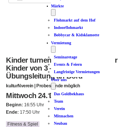
Märkte
ICS herunterladen
Google Kalender
iCalendar
Office 365
Outlook Live
Flohmarkt auf dem Hof
Indoorflohmarkt
Bobbycar & Kidsklamotte
Vermietung
Seminaretage
Kinder turnen mit ihren Eltern | für
Events & Feiern
Kinder von 3 – 5 Jahren | neue
Langfristige Vermietungen
Übungsleitung an Bord
Über uns
kulturNverein | Probestunde möglich
Mittwoch 24. Dezember 2025
Das Goldbekhaus
Team
Beginn:
16:55 Uhr
Verein
Ende:
17:50 Uhr
Mitmachen
Neubau
Fitness & Spiel