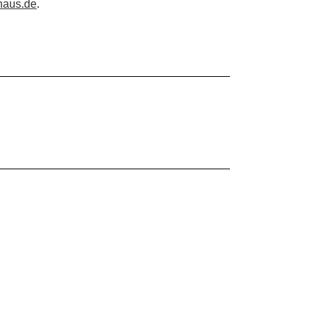
haus.de
.