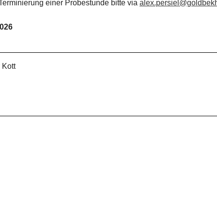
 Terminierung einer Probestunde bitte via
alex.persiel@goldbek
2026
 Kott