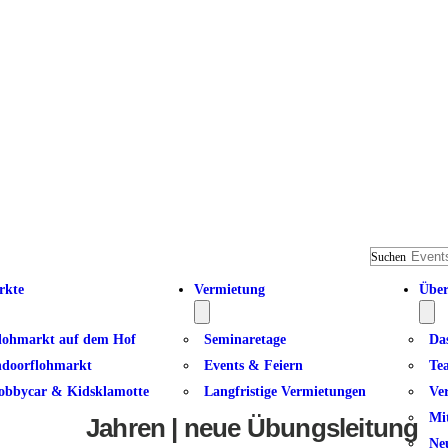
Suchen
rkte
Vermietung
Über
lohmarkt auf dem Hof
Seminaretage
Da
ndoorflohmarkt
Events & Feiern
Te
obbycar & Kidsklamotte
Langfristige Vermietungen
Ve
Kinder turnen mit ihren Eltern |
Mi
Jahren | neue Übungsleitung a
Ne