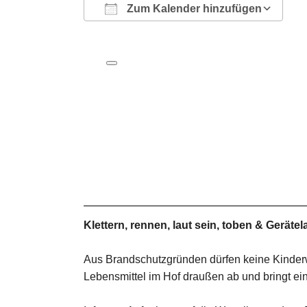
Zum Kalender hinzufügen
ICS herunterladen
Google Kalender
iCalendar
Office 365
Outlook Live
Klettern, rennen, laut sein, toben & Geräte
Aus Brandschutzgründen dürfen keine Kinderwa
Lebensmittel im Hof draußen ab und bringt ei