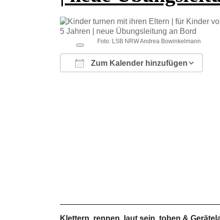
Foto: LSB NRW Andrea Bowinkelmann
Zum Kalender hinzufügen
ICS herunterladen
Google Kalender
iCalendar
Office 365
Outlook Live
Klettern, rennen, laut sein, toben & Geräte