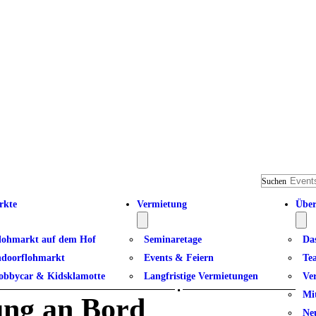
Suchen
rkte
Vermietung
Über
lohmarkt auf dem Hof
Seminaretage
Da
ndoorflohmarkt
Events & Feiern
Te
 ihren Eltern | für Kinde
obbycar & Kidsklamotte
Langfristige Vermietungen
Ve
Mi
ung an Bord
Ne