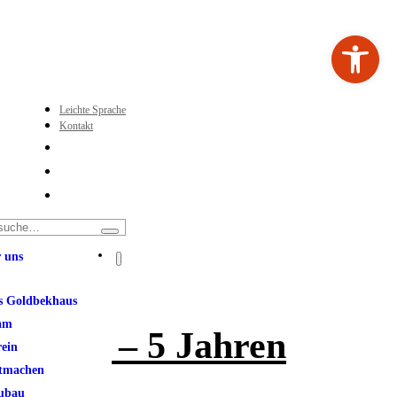
Werkzeugleiste ö
Leichte Sprache
Kontakt
 uns
s Goldbekhaus
am
r von 3 – 5 Jahren
rein
tmachen
ubau