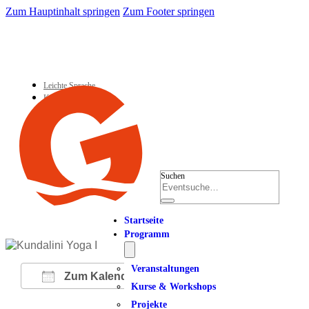
Zum Hauptinhalt springen
Zum Footer springen
Leichte Sprache
Kontakt
Suchen
Startseite
Programm
Veranstaltungen
Zum Kalender hinzufügen
Kurse & Workshops
Projekte
ICS herunterladen
Google Kalender
iCalendar
Office 365
Outlook Live