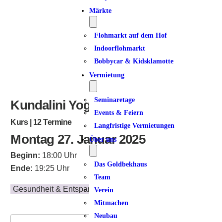
Märkte
Flohmarkt auf dem Hof
Indoorflohmarkt
Bobbycar & Kidsklamotte
Vermietung
Seminaretage
Kundalini Yoga I
Events & Feiern
Kurs | 12 Termine
Langfristige Vermietungen
Montag 27. Januar 2025
Über uns
Beginn:
18:00 Uhr
Das Goldbekhaus
Ende:
19:25 Uhr
Team
Gesundheit & Entspannung
Verein
Mitmachen
Neubau