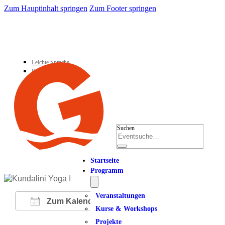
Zum Hauptinhalt springen
Zum Footer springen
Leichte Sprache
Kontakt
Suchen
Startseite
Programm
Veranstaltungen
Zum Kalender hinzufügen
Kurse & Workshops
Projekte
ICS herunterladen
Google Kalender
iCalendar
Office 365
Outlook Live