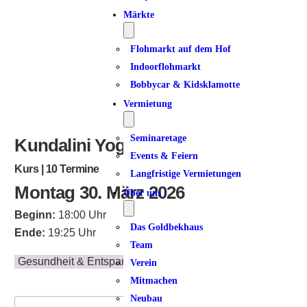
Märkte
Flohmarkt auf dem Hof
Indoorflohmarkt
Bobbycar & Kidsklamotte
Vermietung
Seminaretage
Kundalini Yoga I
Events & Feiern
Kurs | 10 Termine
Langfristige Vermietungen
Montag 30. März 2026
Über uns
Beginn:
18:00 Uhr
Das Goldbekhaus
Ende:
19:25 Uhr
Team
Gesundheit & Entspannung
Verein
Mitmachen
Neubau