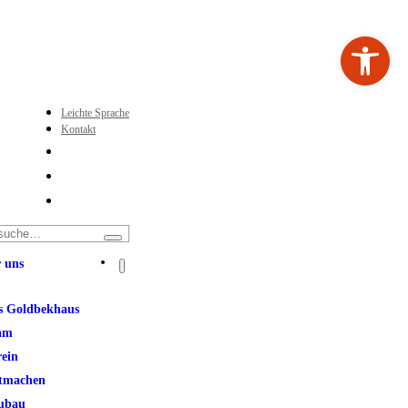
Werkzeugleiste ö
Leichte Sprache
Kontakt
 uns
s Goldbekhaus
am
rein
tmachen
ubau