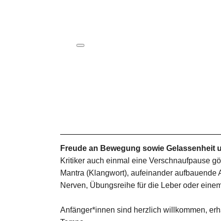
ICS herunterladen
Google Kalender
iCalendar
Office 365
Outlook Live
Freude an Bewegung sowie Gelassenheit u
Kritiker auch einmal eine Verschnaufpause g
Mantra (Klangwort), aufeinander aufbauende A
Nerven, Übungsreihe für die Leber oder einem
Anfänger*innen sind herzlich willkommen, erha