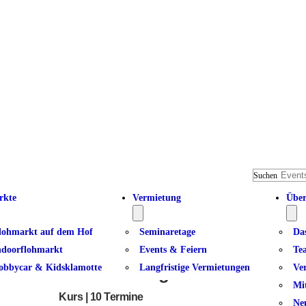
Suchen
rkte
Vermietung
Über
lohmarkt auf dem Hof
Seminaretage
Da
ndoorflohmarkt
Events & Feiern
Te
obbycar & Kidsklamotte
Langfristige Vermietungen
Ve
Kundalini Yoga I
Mi
Kurs | 10 Termine
Ne