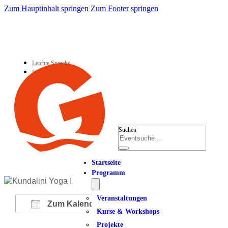
Zum Hauptinhalt springen
Zum Footer springen
Leichte Sprache
Kontakt
Suchen
Startseite
Programm
Veranstaltungen
Zum Kalender hinzufügen
Kurse & Workshops
Projekte
ICS herunterladen
Google Kalender
iCalendar
Office 365
Outlook Live