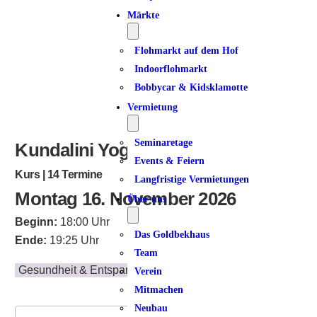
Märkte
Flohmarkt auf dem Hof
Indoorflohmarkt
Bobbycar & Kidsklamotte
Vermietung
Seminaretage
Kundalini Yoga I
Events & Feiern
Kurs | 14 Termine
Langfristige Vermietungen
Montag 16. November 2026
Über uns
Beginn:
18:00 Uhr
Das Goldbekhaus
Ende:
19:25 Uhr
Team
Gesundheit & Entspannung
Verein
Mitmachen
Neubau