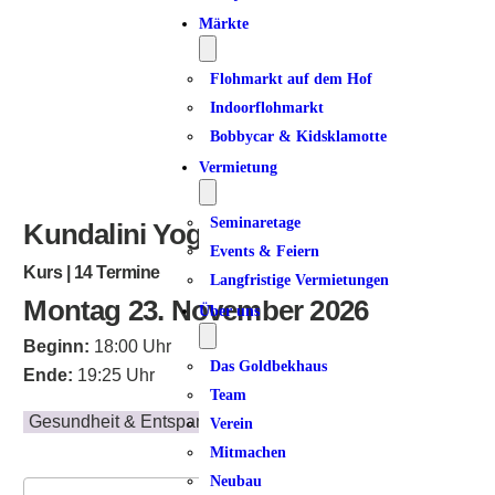
Märkte
Flohmarkt auf dem Hof
Indoorflohmarkt
Bobbycar & Kidsklamotte
Vermietung
Seminaretage
Kundalini Yoga I
Events & Feiern
Kurs | 14 Termine
Langfristige Vermietungen
Montag 23. November 2026
Über uns
Beginn:
18:00 Uhr
Das Goldbekhaus
Ende:
19:25 Uhr
Team
Gesundheit & Entspannung
Verein
Mitmachen
Neubau