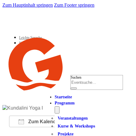
Zum Hauptinhalt springen
Zum Footer springen
Leichte Sprache
Kontakt
Suchen
Startseite
Programm
Veranstaltungen
Zum Kalender hinzufügen
Kurse & Workshops
Projekte
ICS herunterladen
Google Kalender
iCalendar
Office 365
Outlook Live