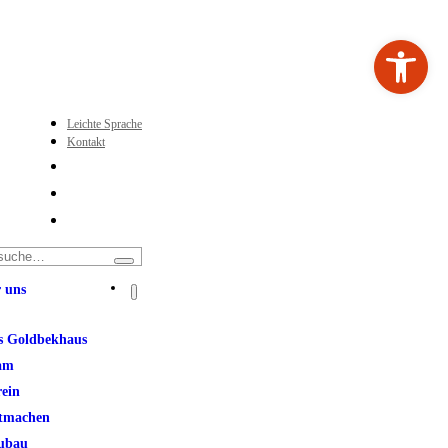
Werkzeugleiste ö
Leichte Sprache
Kontakt
 uns
s Goldbekhaus
am
rein
tmachen
ubau