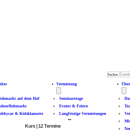
Suchen
rkte
Vermietung
Über
lohmarkt auf dem Hof
Seminaretage
Da
ndoorflohmarkt
Events & Feiern
Te
obbycar & Kidsklamotte
Langfristige Vermietungen
Ve
Kundalini Yoga II
Mi
Kurs | 12 Termine
Ne