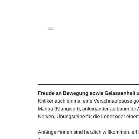
ICS herunterladen
Google Kalender
iCalendar
Office 365
Outlook Live
Freude an Bewegung sowie Gelassenheit u
Kritiker auch einmal eine Verschnaufpause g
Mantra (Klangwort), aufeinander aufbauende A
Nerven, Übungsreihe für die Leber oder einem
Anfänger*innen sind herzlich willkommen, erha