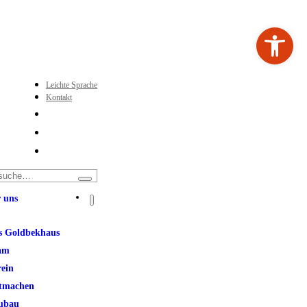
Werkzeugleiste ö
Leichte Sprache
Kontakt
 uns
s Goldbekhaus
am
rein
tmachen
ubau