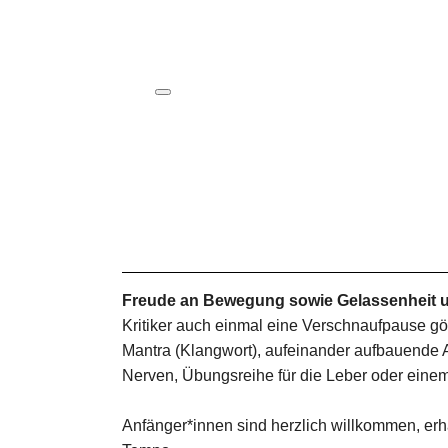
ICS herunterladen
Google Kalender
iCalendar
Office 365
Outlook Live
Freude an Bewegung sowie Gelassenheit u
Kritiker auch einmal eine Verschnaufpause g
Mantra (Klangwort), aufeinander aufbauende A
Nerven, Übungsreihe für die Leber oder einem
Anfänger*innen sind herzlich willkommen, erha