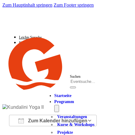
Zum Hauptinhalt springen
Zum Footer springen
Leichte Sprache
Kontakt
Suchen
Startseite
Programm
Veranstaltungen
Zum Kalender hinzufügen
Kurse & Workshops
Projekte
ICS herunterladen
Google Kalender
iCalendar
Office 365
Outlook Live