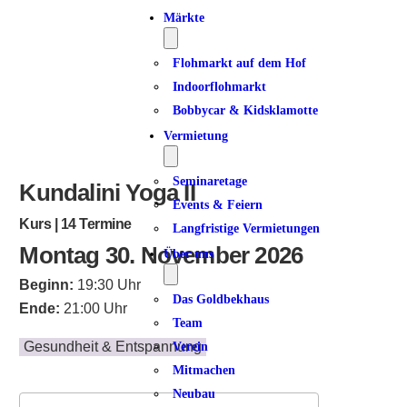
Märkte
Flohmarkt auf dem Hof
Indoorflohmarkt
Bobbycar & Kidsklamotte
Vermietung
Seminaretage
Kundalini Yoga II
Events & Feiern
Kurs | 14 Termine
Langfristige Vermietungen
Montag 30. November 2026
Über uns
Beginn:
19:30 Uhr
Das Goldbekhaus
Ende:
21:00 Uhr
Team
Gesundheit & Entspannung
Verein
Mitmachen
Neubau