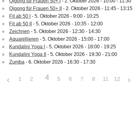
Qigong für Frauen 50+ I
- 2. Oktober 2026 - 10:00 - 11:30
Qigong für Frauen 50+ II
- 2. Oktober 2026 - 11:45 - 13:15
Fit ab 50 I
- 5. Oktober 2026 - 9:00 - 10:25
Fit ab 50 II
- 5. Oktober 2026 - 10:35 - 12:00
Zeichnen
- 5. Oktober 2026 - 12:30 - 14:30
Aquarellieren
- 5. Oktober 2026 - 15:00 - 17:00
Kundalini Yoga I
- 5. Oktober 2026 - 18:00 - 19:25
Kundalini Yoga II
- 5. Oktober 2026 - 19:30 - 21:00
Zumba
- 6. Oktober 2026 - 16:30 - 17:30
4
1
2
3
5
6
7
8
11
9
10
12