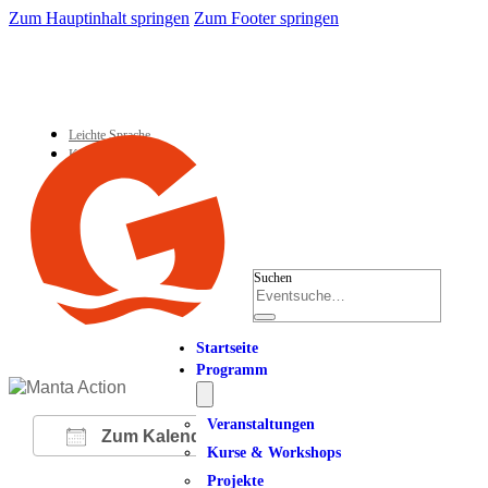
Zum Hauptinhalt springen
Zum Footer springen
Leichte Sprache
Kontakt
Suchen
Startseite
Programm
Veranstaltungen
Zum Kalender hinzufügen
Kurse & Workshops
Projekte
ICS herunterladen
Google Kalender
iCalendar
Office 365
Outlook Live