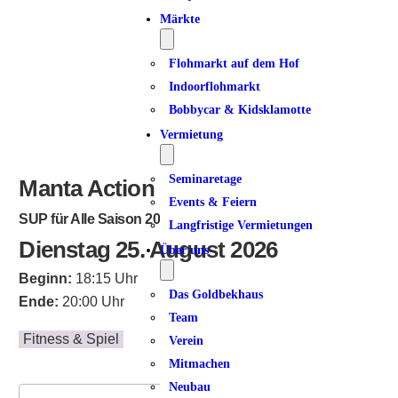
Märkte
Flohmarkt auf dem Hof
Indoorflohmarkt
Bobbycar & Kidsklamotte
Vermietung
Seminaretage
Manta Action
Events & Feiern
SUP für Alle Saison 2026
Langfristige Vermietungen
Dienstag 25. August 2026
Über uns
Beginn:
18:15 Uhr
Das Goldbekhaus
Ende:
20:00 Uhr
Team
Fitness & Spiel
Verein
Mitmachen
Neubau