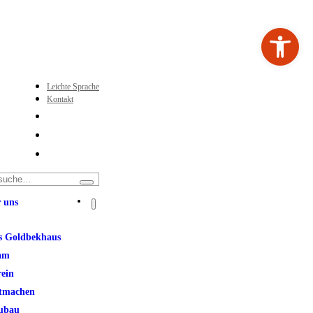
Werkzeugleiste ö
Leichte Sprache
Kontakt
 uns
s Goldbekhaus
am
rein
tmachen
ubau