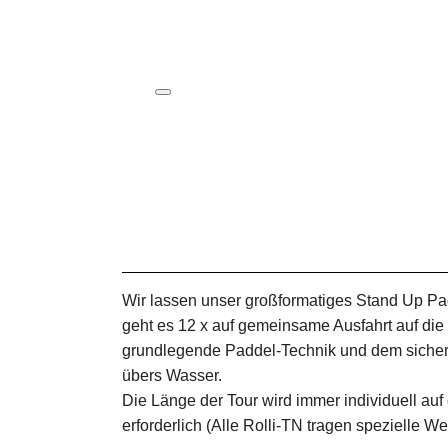
ICS herunterladen
Google Kalender
iCalendar
Office 365
Outlook Live
Wir lassen unser großformatiges Stand Up P
geht es 12 x auf gemeinsame Ausfahrt auf di
grundlegende Paddel-Technik und dem sichere
übers Wasser.
Die Länge der Tour wird immer individuell a
erforderlich (Alle Rolli-TN tragen spezielle We