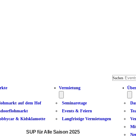
Suchen
rkte
Vermietung
Über
lohmarkt auf dem Hof
Seminaretage
Da
ndoorflohmarkt
Events & Feiern
Te
obbycar & Kidsklamotte
Langfristige Vermietungen
Ve
Manta Action
Mi
SUP für Alle Saison 2025
Ne