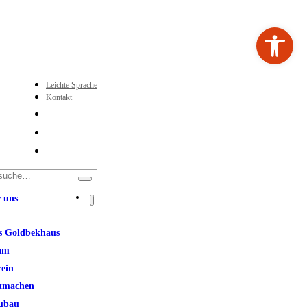
Werkzeugleiste ö
Leichte Sprache
Kontakt
 uns
s Goldbekhaus
am
rein
tmachen
ubau