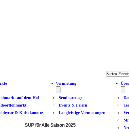
Suchen
rkte
Vermietung
Über
lohmarkt auf dem Hof
Seminaretage
Da
ndoorflohmarkt
Events & Feiern
Te
obbycar & Kidsklamotte
Langfristige Vermietungen
Ve
Manta Action
Mi
SUP für Alle Saison 2025
Ne