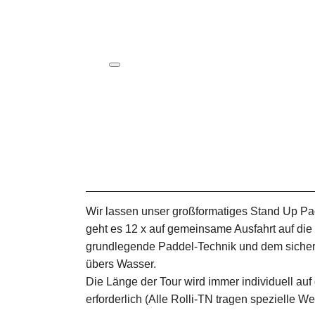
ICS herunterladen
Google Kalender
iCalendar
Office 365
Outlook Live
Wir lassen unser großformatiges Stand Up P
geht es 12 x auf gemeinsame Ausfahrt auf di
grundlegende Paddel-Technik und dem sichere
übers Wasser.
Die Länge der Tour wird immer individuell a
erforderlich (Alle Rolli-TN tragen spezielle We