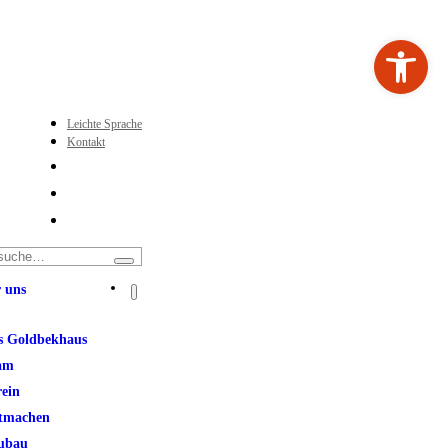
Werkzeugleiste ö
Leichte Sprache
Kontakt
 uns
s Goldbekhaus
am
rein
tmachen
ubau