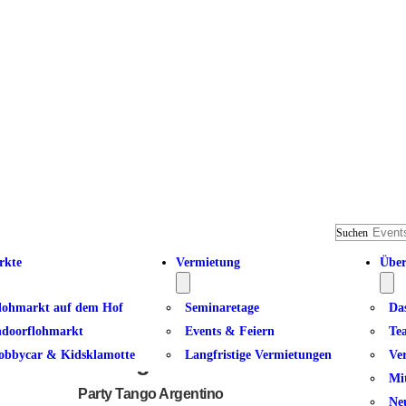
Suchen
rkte
Vermietung
Über
lohmarkt auf dem Hof
Seminaretage
Da
ndoorflohmarkt
Events & Feiern
Te
obbycar & Kidsklamotte
Langfristige Vermietungen
Ve
Milonga
Mi
Party Tango Argentino
Ne