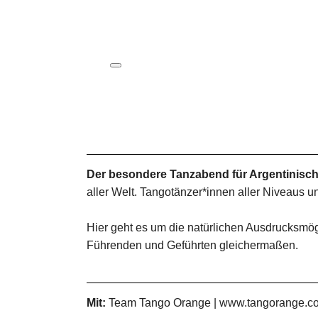
ICS herunterladen
Google Kalender
iCalendar
Office 365
Outlook Live
Der besondere Tanzabend für Argentinisc
aller Welt. Tangotänzer*innen aller Niveaus 
Hier geht es um die natürlichen Ausdrucksm
Führenden und Geführten gleichermaßen.
Mit:
Team Tango Orange | www.tangorange.c