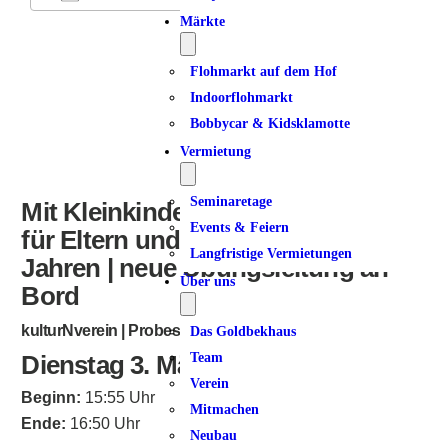
Märkte
ICS herunterladen
Google Kalender
iCalendar
Office 365
Outlook Live
Flohmarkt auf dem Hof
Indoorflohmarkt
Bobbycar & Kidsklamotte
Vermietung
Seminaretage
Mit Kleinkindern in Bewegung |
Events & Feiern
für Eltern und Kinder von 1 – 4
Langfristige Vermietungen
Jahren | neue Übungsleitung an
Über uns
Bord
kulturNverein | Probestunde möglich
Das Goldbekhaus
Dienstag 3. März 2026
Team
Verein
Beginn:
15:55 Uhr
Mitmachen
Ende:
16:50 Uhr
Neubau