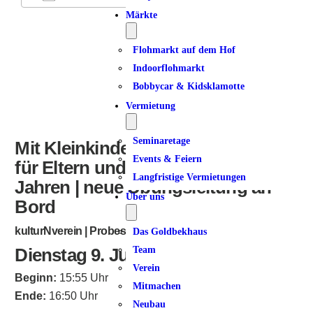
Märkte
ICS herunterladen
Google Kalender
iCalendar
Office 365
Outlook Live
Flohmarkt auf dem Hof
Indoorflohmarkt
Bobbycar & Kidsklamotte
Vermietung
Seminaretage
Mit Kleinkindern in Bewegung |
Events & Feiern
für Eltern und Kinder von 1 – 4
Langfristige Vermietungen
Jahren | neue Übungsleitung an
Über uns
Bord
kulturNverein | Probestunde möglich
Das Goldbekhaus
Dienstag 9. Juni 2026
Team
Verein
Beginn:
15:55 Uhr
Mitmachen
Ende:
16:50 Uhr
Neubau