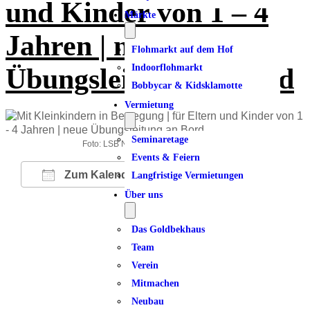
und Kinder von 1 – 4
Märkte
Jahren | neue
Flohmarkt auf dem Hof
Indoorflohmarkt
Übungsleitung an Bord
Bobbycar & Kidsklamotte
Vermietung
Seminaretage
Foto: LSB NRW Andrea Bowinkelmann
Events & Feiern
Zum Kalender hinzufügen
Langfristige Vermietungen
Über uns
ICS herunterladen
Google Kalender
iCalendar
Office 365
Outlook Live
Das Goldbekhaus
Team
Verein
Mitmachen
Neubau