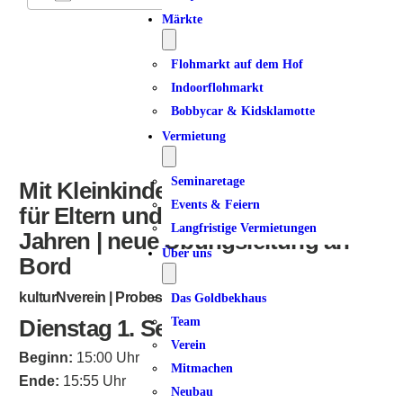
Märkte
ICS herunterladen
Google Kalender
iCalendar
Office 365
Outlook Live
Flohmarkt auf dem Hof
Indoorflohmarkt
Bobbycar & Kidsklamotte
Vermietung
Seminaretage
Mit Kleinkindern in Bewegung |
Events & Feiern
für Eltern und Kinder von 1 – 4
Langfristige Vermietungen
Jahren | neue Übungsleitung an
Über uns
Bord
kulturNverein | Probestunde möglich
Das Goldbekhaus
Dienstag 1. September 2026
Team
Verein
Beginn:
15:00 Uhr
Mitmachen
Ende:
15:55 Uhr
Neubau