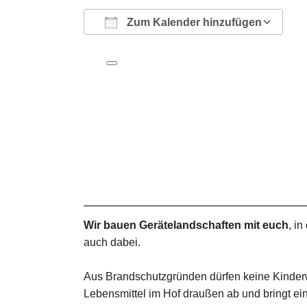
Zum Kalender hinzufügen
ICS herunterladen
Google Kalender
iCalendar
Office 365
Outlook Live
Wir bauen Gerätelandschaften mit euch
, i
auch dabei.
Aus Brandschutzgründen dürfen keine Kinderwa
Lebensmittel im Hof draußen ab und bringt ei