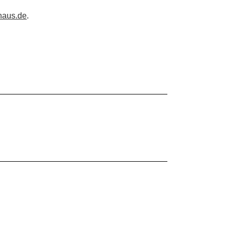
haus.de
.