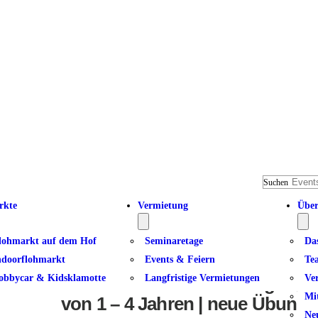
Suchen
rkte
Vermietung
Über
lohmarkt auf dem Hof
Seminaretage
Da
ndoorflohmarkt
Events & Feiern
Te
obbycar & Kidsklamotte
Langfristige Vermietungen
Ve
Mit Kleinkindern in Bewegung |
Mi
von 1 – 4 Jahren | neue Übungs
Ne