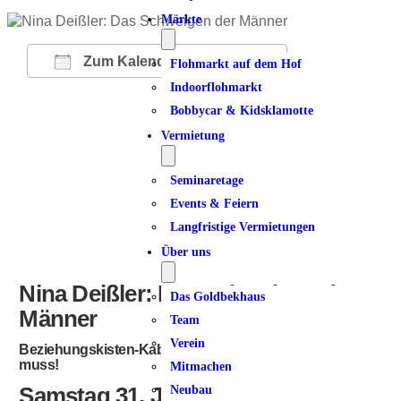
Märkte
Zum Kalender hinzufügen
Flohmarkt auf dem Hof
Indoorflohmarkt
ICS herunterladen
Google Kalender
iCalendar
Office 365
Outlook Live
Bobbycar & Kidsklamotte
Vermietung
Seminaretage
Events & Feiern
Langfristige Vermietungen
Über uns
Nina Deißler: Das Schweigen der
Das Goldbekhaus
Männer
Team
Verein
Beziehungskisten-Kabarett von einer, die es wissen
muss!
Mitmachen
Samstag 31. Januar 2026
Neubau