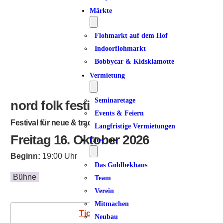
Märkte
Flohmarkt auf dem Hof
Indoorflohmarkt
Bobbycar & Kidsklamotte
Vermietung
Seminaretage
nord folk festival
Events & Feiern
Festival für neue & traditionelle Folkmusik
Langfristige Vermietungen
Freitag 16. Oktober 2026
Über uns
Beginn:
19:00 Uhr
Das Goldbekhaus
Bühne
Team
Verein
Mitmachen
Tickets
Neubau