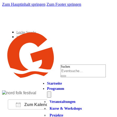
Zum Hauptinhalt springen
Zum Footer springen
Leichte Sprache
Kontakt
Suchen
Startseite
Programm
Veranstaltungen
Zum Kalender hinzufügen
Kurse & Workshops
Projekte
ICS herunterladen
Google Kalender
iCalendar
Office 365
Outlook Live