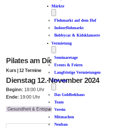
ICS herunterladen
Google Kalender
iCalendar
Office 365
Outlook Live
Märkte
Flohmarkt auf dem Hof
Indoorflohmarkt
Bobbycar & Kidsklamotte
Vermietung
Seminaretage
Pilates am Dienstag
Events & Feiern
Kurs | 12 Termine
Langfristige Vermietungen
Dienstag 12. November 2024
Über uns
Beginn:
18:00 Uhr
Das Goldbekhaus
Ende:
19:00 Uhr
Team
Gesundheit & Entspannung
Verein
Mitmachen
Neubau