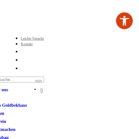
Werkzeugleiste ö
Leichte Sprache
Kontakt
 uns
s Goldbekhaus
am
rein
tmachen
ubau