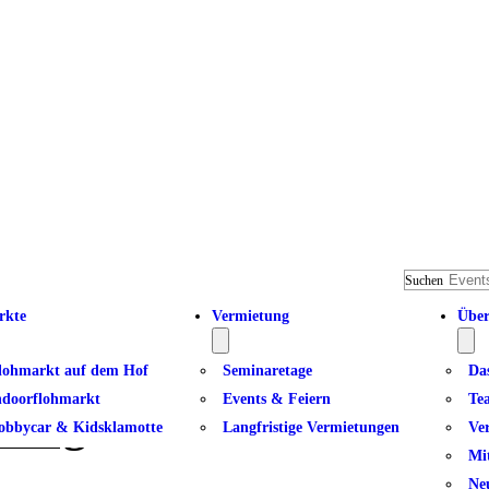
Suchen
rkte
Vermietung
Über
lohmarkt auf dem Hof
Seminaretage
Da
ndoorflohmarkt
Events & Feiern
Te
rstag
obbycar & Kidsklamotte
Langfristige Vermietungen
Ve
Mi
Ne