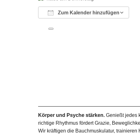
Zum Kalender hinzufügen
ICS herunterladen
Google Kalender
iCalendar
Office 365
Outlook Live
Körper und Psyche stärken.
Genießt jedes 
richtige Rhythmus fördert Grazie, Beweglich
Wir kräftigen die Bauchmuskulatur, trainieren