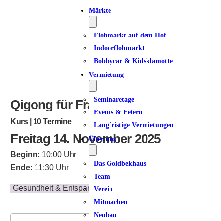
Märkte
Flohmarkt auf dem Hof
Indoorflohmarkt
Bobbycar & Kidsklamotte
Vermietung
Seminaretage
Qigong für Frauen 50+ I
Events & Feiern
Kurs | 10 Termine
Langfristige Vermietungen
Freitag 14. November 2025
Über uns
Beginn:
10:00 Uhr
Das Goldbekhaus
Ende:
11:30 Uhr
Team
Gesundheit & Entspannung
Verein
Mitmachen
Neubau