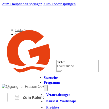
Zum Hauptinhalt springen
Zum Footer springen
Leichte Sprache
Kontakt
Suchen
Startseite
Programm
Veranstaltungen
Zum Kalender hinzufügen
Kurse & Workshops
Projekte
ICS herunterladen
Google Kalender
iCalendar
Office 365
Outlook Live