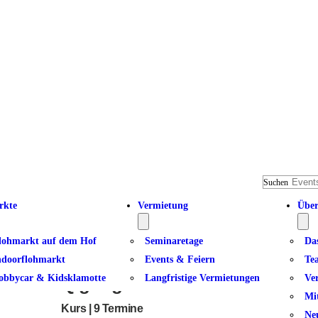
Suchen
rkte
Vermietung
Über
lohmarkt auf dem Hof
Seminaretage
Da
ndoorflohmarkt
Events & Feiern
Te
obbycar & Kidsklamotte
Langfristige Vermietungen
Ve
Qigong für Frauen 50+ I
Mi
Kurs | 9 Termine
Ne