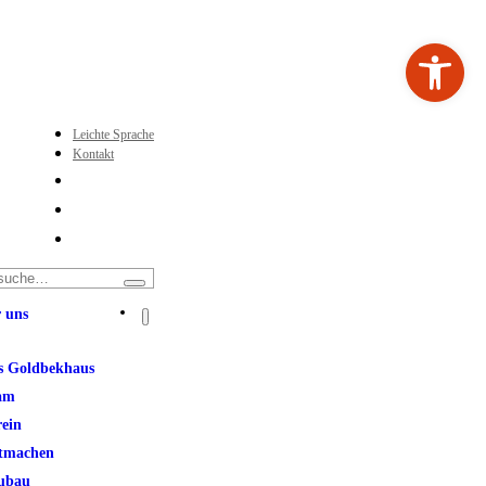
Werkzeugleiste ö
Leichte Sprache
Kontakt
 uns
s Goldbekhaus
am
rein
tmachen
ubau