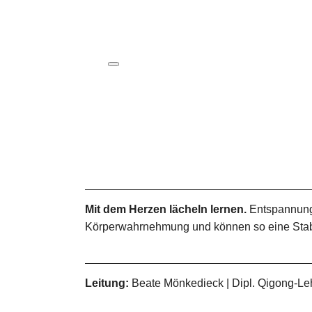
ICS herunterladen
Google Kalender
iCalendar
Office 365
Outlook Live
Mit dem Herzen lächeln lernen.
Entspannung 
Körperwahrnehmung und können so eine Stabi
Leitung:
Beate Mönkedieck | Dipl. Qigong-Le