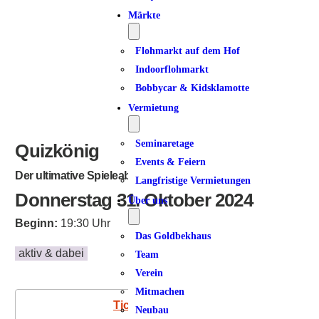
Märkte
Flohmarkt auf dem Hof
Indoorflohmarkt
Bobbycar & Kidsklamotte
Vermietung
Seminaretage
Quizkönig
Events & Feiern
Der ultimative Spieleabend
Langfristige Vermietungen
Donnerstag 31. Oktober 2024
Über uns
Beginn:
19:30 Uhr
Das Goldbekhaus
aktiv & dabei
Team
Verein
Mitmachen
Tickets
Neubau