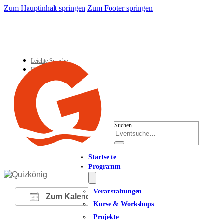
Zum Hauptinhalt springen
Zum Footer springen
Leichte Sprache
Kontakt
Suchen
Startseite
Programm
Veranstaltungen
Zum Kalender hinzufügen
Kurse & Workshops
Projekte
ICS herunterladen
Google Kalender
iCalendar
Office 365
Outlook Live