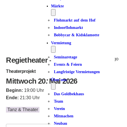
Märkte
Flohmarkt auf dem Hof
Indoorflohmarkt
Bobbycar & Kidsklamotte
Vermietung
Seminaretage
Regietheater – HELGA
Events & Feiern
Theaterprojekt
Langfristige Vermietungen
Mittwoch 20. Mai 2026
Über uns
Beginn:
19:00 Uhr
Das Goldbekhaus
Ende:
21:30 Uhr
Team
Verein
Tanz & Theater
Mitmachen
Neubau