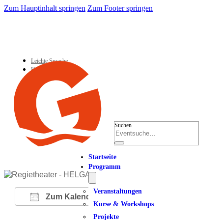
Zum Hauptinhalt springen
Zum Footer springen
Leichte Sprache
Kontakt
Suchen
Startseite
Programm
Veranstaltungen
Zum Kalender hinzufügen
Kurse & Workshops
Projekte
ICS herunterladen
Google Kalender
iCalendar
Office 365
Outlook Live