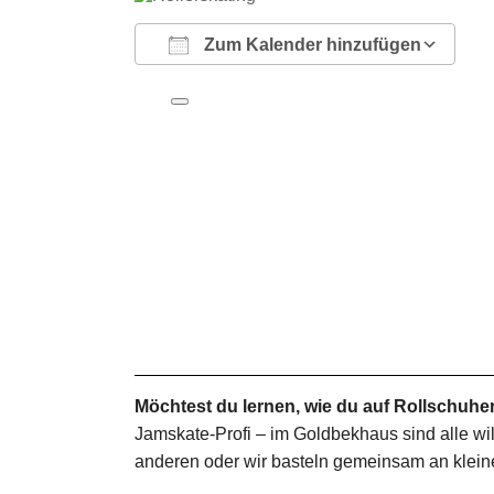
Zum Kalender hinzufügen
ICS herunterladen
Google Kalender
iCalendar
Office 365
Outlook Live
Möchtest du lernen, wie du auf Rollschuhen
Jamskate-Profi – im Goldbekhaus sind alle wi
anderen oder wir basteln gemeinsam an kleine