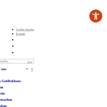
Werkzeugleiste ö
Leichte Sprache
Kontakt
 uns
s Goldbekhaus
am
rein
tmachen
ubau