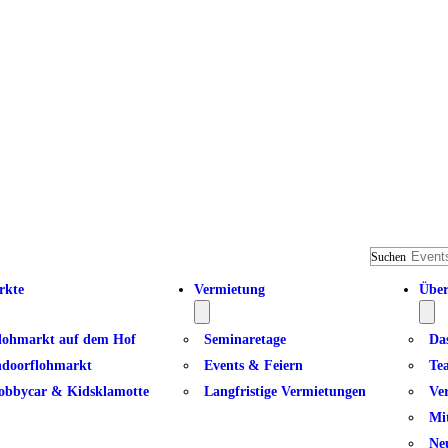
Suchen
rkte
Vermietung
Über
lohmarkt auf dem Hof
Seminaretage
Da
ndoorflohmarkt
Events & Feiern
Te
obbycar & Kidsklamotte
Langfristige Vermietungen
Ve
Mi
Ne