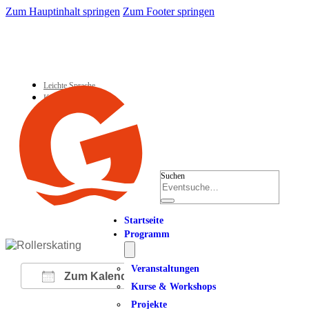
Zum Hauptinhalt springen
Zum Footer springen
Leichte Sprache
Kontakt
Suchen
Startseite
Programm
Veranstaltungen
Zum Kalender hinzufügen
Kurse & Workshops
Projekte
ICS herunterladen
Google Kalender
iCalendar
Office 365
Outlook Live