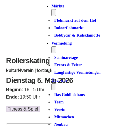
Märkte
Flohmarkt auf dem Hof
Indoorflohmarkt
Bobbycar & Kidsklamotte
Vermietung
Seminaretage
Rollerskating
Events & Feiern
kulturNverein | fortlaufend
Langfristige Vermietungen
Dienstag 5. Mai 2026
Über uns
Beginn:
18:15 Uhr
Das Goldbekhaus
Ende:
19:50 Uhr
Team
Fitness & Spiel
Verein
Mitmachen
Neubau