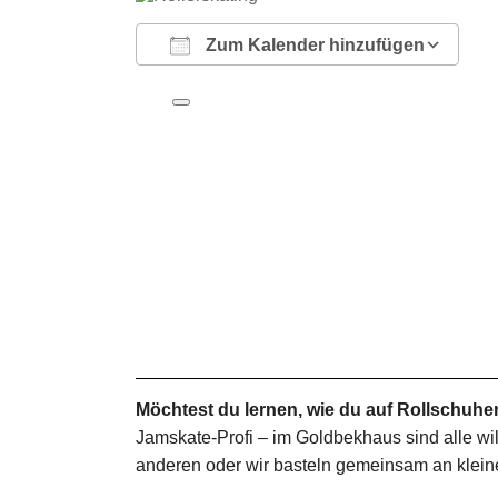
Zum Kalender hinzufügen
ICS herunterladen
Google Kalender
iCalendar
Office 365
Outlook Live
Möchtest du lernen, wie du auf Rollschuhen
Jamskate-Profi – im Goldbekhaus sind alle wi
anderen oder wir basteln gemeinsam an kleine