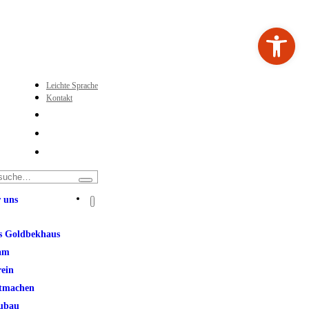
Werkzeugleiste ö
Leichte Sprache
Kontakt
 uns
s Goldbekhaus
am
rein
tmachen
ubau