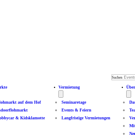
Suchen
rkte
Vermietung
Über
lohmarkt auf dem Hof
Seminaretage
Da
ndoorflohmarkt
Events & Feiern
Te
obbycar & Kidsklamotte
Langfristige Vermietungen
Ve
Mi
Ne