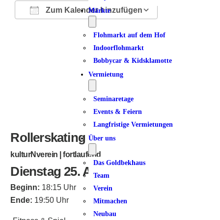
Zum Kalender hinzufügen
Märkte
ICS herunterladen
Google Kalender
iCalendar
Office 365
Outlook Live
Flohmarkt auf dem Hof
Indoorflohmarkt
Bobbycar & Kidsklamotte
Vermietung
Seminaretage
Events & Feiern
Langfristige Vermietungen
Rollerskating
Über uns
kulturNverein | fortlaufend
Das Goldbekhaus
Dienstag 25. August 2026
Team
Beginn:
18:15 Uhr
Verein
Ende:
19:50 Uhr
Mitmachen
Neubau