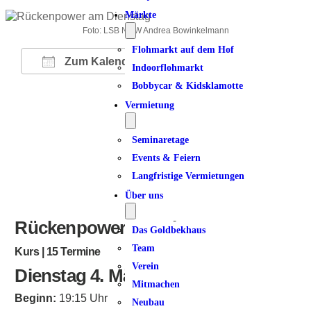
Märkte
Foto: LSB NRW Andrea Bowinkelmann
Flohmarkt auf dem Hof
Zum Kalender hinzufügen
Indoorflohmarkt
Bobbycar & Kidsklamotte
ICS herunterladen
Google Kalender
iCalendar
Office 365
Outlook Live
Vermietung
Seminaretage
Events & Feiern
Langfristige Vermietungen
Über uns
Rückenpower am Dienstag
Das Goldbekhaus
Team
Kurs | 15 Termine
Verein
Dienstag 4. März 2025
Mitmachen
Beginn:
19:15 Uhr
Neubau