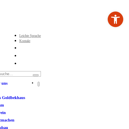
Werkzeugleiste ö
Leichte Sprache
Kontakt
 uns
s Goldbekhaus
am
rein
tmachen
ubau