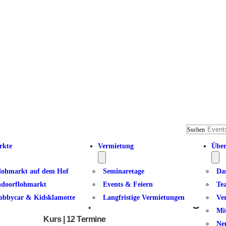
Suchen
rkte
Vermietung
Über
lohmarkt auf dem Hof
Seminaretage
Da
ndoorflohmarkt
Events & Feiern
Te
obbycar & Kidsklamotte
Langfristige Vermietungen
Ve
Rückenpower am Dienstag
Mi
Kurs | 12 Termine
Ne