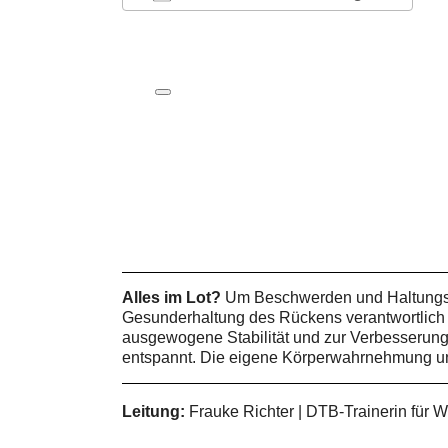
ICS herunterladen
Google Kalender
iCalendar
Office 365
Outlook Live
Alles im Lot?
Um Beschwerden und Haltungssc
Gesunderhaltung des Rückens verantwortlich si
ausgewogene Stabilität und zur Verbesserung
entspannt. Die eigene Körperwahrnehmung un
Leitung:
Frauke Richter | DTB-Trainerin für 