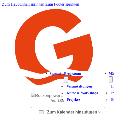
Zum Hauptinhalt springen
Zum Footer springen
Startseite
Programm
Mä
Veranstaltungen
F
Kurse & Workshops
I
Projekte
B
Foto: LSB NRW Andrea Bowinkelmann
Zum Kalender hinzufügen