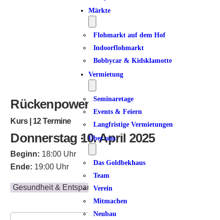
ICS herunterladen
Google Kalender
iCalendar
Office 365
Outlook Live
Märkte
Flohmarkt auf dem Hof
Indoorflohmarkt
Bobbycar & Kidsklamotte
Vermietung
Seminaretage
Rückenpower am Donnerstag
Events & Feiern
Kurs | 12 Termine
Langfristige Vermietungen
Donnerstag 10. April 2025
Über uns
Beginn:
18:00 Uhr
Das Goldbekhaus
Ende:
19:00 Uhr
Team
Gesundheit & Entspannung
Verein
Mitmachen
Neubau