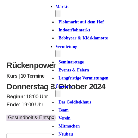
ICS herunterladen
Google Kalender
iCalendar
Office 365
Outlook Live
Märkte
Flohmarkt auf dem Hof
Indoorflohmarkt
Bobbycar & Kidsklamotte
Vermietung
Seminaretage
Rückenpower am Donnerstag
Events & Feiern
Kurs | 10 Termine
Langfristige Vermietungen
Donnerstag 3. Oktober 2024
Über uns
Beginn:
18:00 Uhr
Das Goldbekhaus
Ende:
19:00 Uhr
Team
Gesundheit & Entspannung
Verein
Mitmachen
Neubau