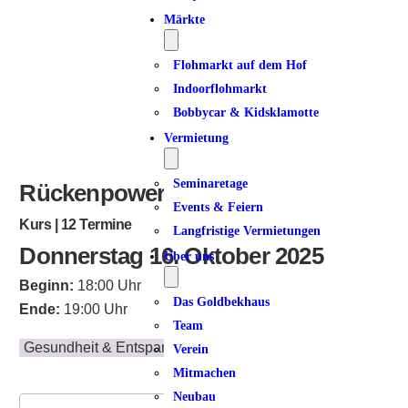
ICS herunterladen
Google Kalender
iCalendar
Office 365
Outlook Live
Märkte
Flohmarkt auf dem Hof
Indoorflohmarkt
Bobbycar & Kidsklamotte
Vermietung
Seminaretage
Rückenpower am Donnerstag
Events & Feiern
Kurs | 12 Termine
Langfristige Vermietungen
Donnerstag 16. Oktober 2025
Über uns
Beginn:
18:00 Uhr
Das Goldbekhaus
Ende:
19:00 Uhr
Team
Gesundheit & Entspannung
Verein
Mitmachen
Neubau