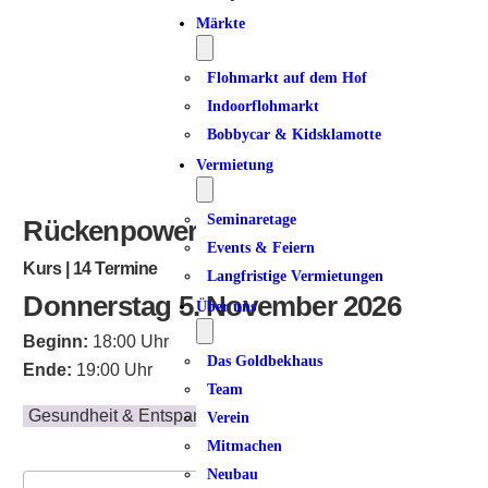
ICS herunterladen
Google Kalender
iCalendar
Office 365
Outlook Live
Märkte
Flohmarkt auf dem Hof
Indoorflohmarkt
Bobbycar & Kidsklamotte
Vermietung
Seminaretage
Rückenpower am Donnerstag
Events & Feiern
Kurs | 14 Termine
Langfristige Vermietungen
Donnerstag 5. November 2026
Über uns
Beginn:
18:00 Uhr
Das Goldbekhaus
Ende:
19:00 Uhr
Team
Gesundheit & Entspannung
Verein
Mitmachen
Neubau