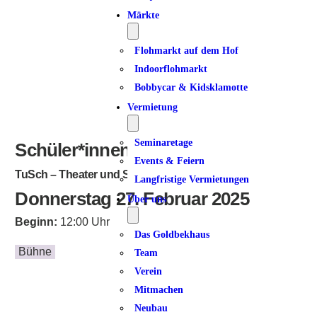
Märkte
Flohmarkt auf dem Hof
Indoorflohmarkt
Bobbycar & Kidsklamotte
Vermietung
Seminaretage
Schüler*innen im Rampenlicht
Events & Feiern
TuSch – Theater und Schule
Langfristige Vermietungen
Donnerstag 27. Februar 2025
Über uns
Beginn:
12:00 Uhr
Das Goldbekhaus
Bühne
Team
Verein
Mitmachen
Neubau