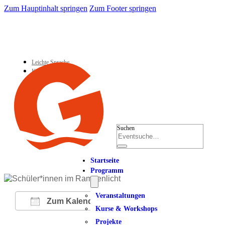
Zum Hauptinhalt springen
Zum Footer springen
Leichte Sprache
Kontakt
Suchen
Startseite
Programm
Veranstaltungen
Zum Kalender hinzufügen
Kurse & Workshops
Projekte
ICS herunterladen
Google Kalender
iCalendar
Office 365
Outlook Live