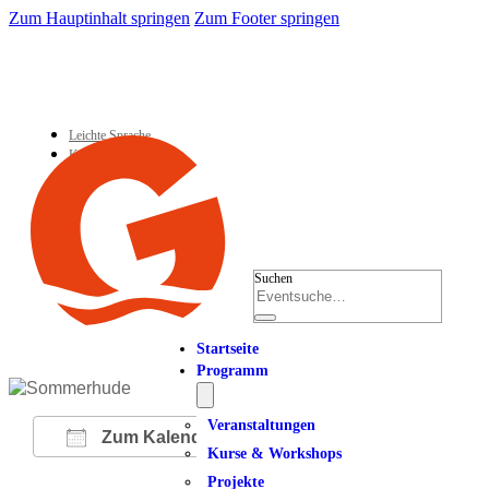
Zum Hauptinhalt springen
Zum Footer springen
Leichte Sprache
Kontakt
Suchen
Startseite
Programm
Veranstaltungen
Zum Kalender hinzufügen
Kurse & Workshops
Projekte
ICS herunterladen
Google Kalender
iCalendar
Office 365
Outlook Live