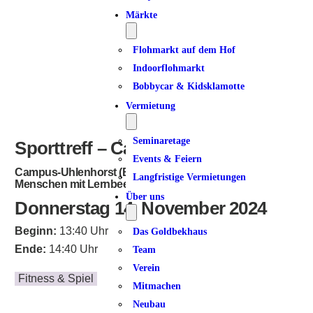
Märkte
Flohmarkt auf dem Hof
Indoorflohmarkt
Bobbycar & Kidsklamotte
Vermietung
Seminaretage
Sporttreff – Campus-Uhlenhorst
Events & Feiern
Campus-Uhlenhorst (Bildungseinrichtung für
Langfristige Vermietungen
Menschen mit Lernbeeinträchtigungen)
Über uns
Donnerstag 14. November 2024
Beginn:
13:40 Uhr
Das Goldbekhaus
Ende:
14:40 Uhr
Team
Verein
Fitness & Spiel
Mitmachen
Neubau