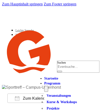
Zum Hauptinhalt springen
Zum Footer springen
Leichte Sprache
Kontakt
Suchen
Startseite
Programm
Veranstaltungen
Zum Kalender hinzufügen
Kurse & Workshops
Projekte
ICS herunterladen
Google Kalender
iCalendar
Office 365
Outlook Live