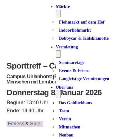
Märkte
Flohmarkt auf dem Hof
Indoorflohmarkt
Bobbycar & Kidsklamotte
Vermietung
Seminaretage
Sporttreff – Campus-Uhlenhorst
Events & Feiern
Campus-Uhlenhorst (Bildungseinrichtung für
Langfristige Vermietungen
Menschen mit Lernbeeinträchtigungen)
Über uns
Donnerstag 8. Januar 2026
Beginn:
13:40 Uhr
Das Goldbekhaus
Ende:
14:40 Uhr
Team
Verein
Fitness & Spiel
Mitmachen
Neubau