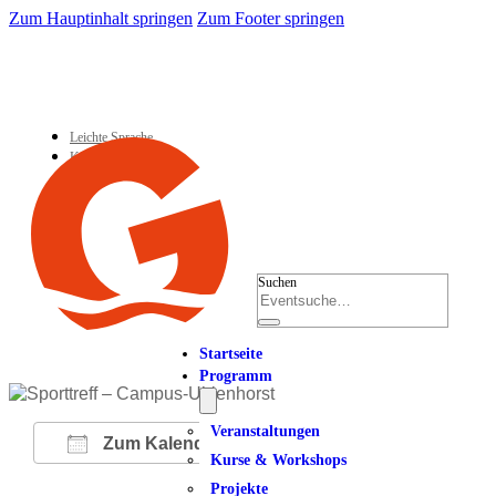
Zum Hauptinhalt springen
Zum Footer springen
Leichte Sprache
Kontakt
Suchen
Startseite
Programm
Veranstaltungen
Zum Kalender hinzufügen
Kurse & Workshops
Projekte
ICS herunterladen
Google Kalender
iCalendar
Office 365
Outlook Live