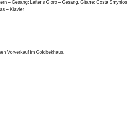
tern – Gesang; Lefteris Gioro – Gesang, Gitarre; Costa Smyni
eas – Klavier
nen Vorverkauf im Goldbekhaus.