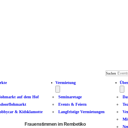
Suchen
rkte
Vermietung
Über
lohmarkt auf dem Hof
Seminaretage
Da
ndoorflohmarkt
Events & Feiern
Te
obbycar & Kidsklamotte
Langfristige Vermietungen
Ve
Stella & Stella und Lefteris Gior
Mi
Frauenstimmen im Rembetiko
Ne