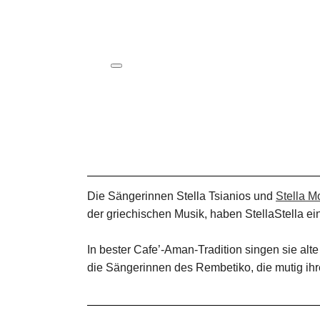
ICS herunterladen
Google Kalender
iCalendar
Office 365
Outlook Live
Die Sängerinnen Stella Tsianios und
Stella M
der griechischen Musik, haben StellaStella 
In bester Cafe’-Aman-Tradition singen sie alt
die Sängerinnen des Rembetiko, die mutig i