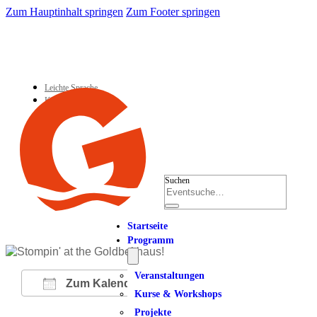
Zum Hauptinhalt springen
Zum Footer springen
Leichte Sprache
Kontakt
Suchen
Startseite
Programm
Veranstaltungen
Zum Kalender hinzufügen
Kurse & Workshops
Projekte
ICS herunterladen
Google Kalender
iCalendar
Office 365
Outlook Live