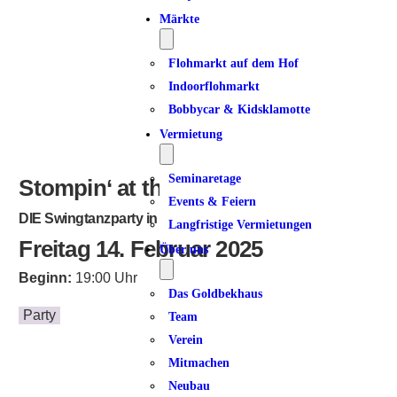
Märkte
Flohmarkt auf dem Hof
Indoorflohmarkt
Bobbycar & Kidsklamotte
Vermietung
Seminaretage
Stompin‘ at the Goldbekhaus!
Events & Feiern
DIE Swingtanzparty in Winterhude
Langfristige Vermietungen
Freitag 14. Februar 2025
Über uns
Beginn:
19:00 Uhr
Das Goldbekhaus
Party
Team
Verein
Mitmachen
Neubau