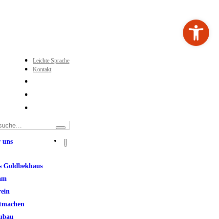
Werkzeugleiste ö
Leichte Sprache
Kontakt
 uns
s Goldbekhaus
am
rein
tmachen
ubau