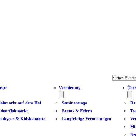
Suchen
rkte
Vermietung
Über
lohmarkt auf dem Hof
Seminaretage
Da
ndoorflohmarkt
Events & Feiern
Te
obbycar & Kidsklamotte
Langfristige Vermietungen
Ve
Mi
Ne